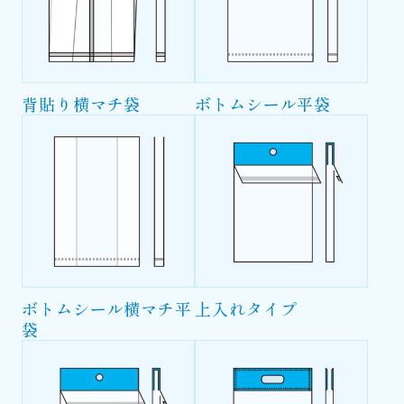
背貼り横マチ袋
ボトムシール平袋
ボトムシール横マチ平
上入れタイプ
袋