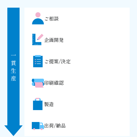
ご相談
企画開発
一
ご提案/決定
貫
生
産
印刷確認
製造
出荷/納品