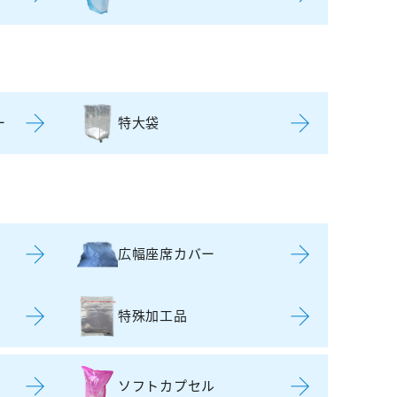
ー
特大袋
広幅座席カバー
特殊加工品
ソフトカプセル