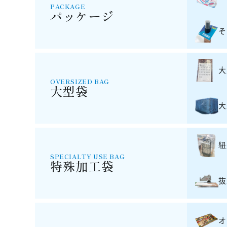
PACKAGE
パッケージ
そ
大
OVERSIZED BAG
大型袋
大
紐
SPECIALTY USE BAG
特殊加工袋
抜
オ